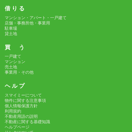
借 り る
マンション・アパート・一戸建て
店舗・事務所他・事業用
駐車場
貸土地
買 う
一戸建て
マンション
売土地
事業用・その他
ヘ ル プ
スマイミーについて
物件に関する注意事項
個人情報保護方針
利用規約
不動産用語の説明
不動産に関する基礎知識
ヘルプページ