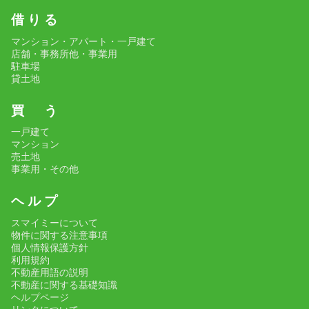
借 り る
マンション・アパート・一戸建て
店舗・事務所他・事業用
駐車場
貸土地
買 う
一戸建て
マンション
売土地
事業用・その他
ヘ ル プ
スマイミーについて
物件に関する注意事項
個人情報保護方針
利用規約
不動産用語の説明
不動産に関する基礎知識
ヘルプページ