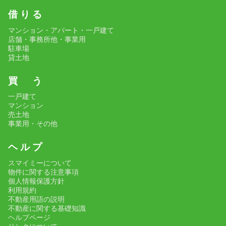
借 り る
マンション・アパート・一戸建て
店舗・事務所他・事業用
駐車場
貸土地
買 う
一戸建て
マンション
売土地
事業用・その他
ヘ ル プ
スマイミーについて
物件に関する注意事項
個人情報保護方針
利用規約
不動産用語の説明
不動産に関する基礎知識
ヘルプページ