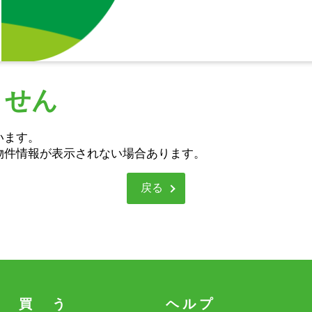
ません
います。
物件情報が表示されない場合あります。
戻る
買 う
ヘ ル プ