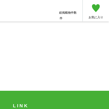
総掲載物件数
お気に入り
件
L I N K