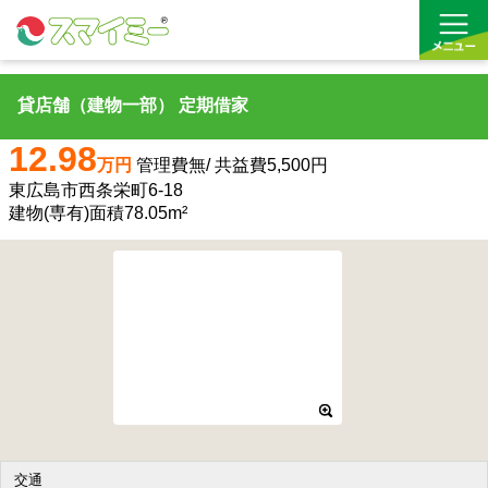
貸店舗（建物一部） 定期借家
借りる
12.98
万円
管理費無/ 共益費5,500円
買う
東広島市西条栄町6-18
建物(専有)面積78.05m²
お気に入り
交通