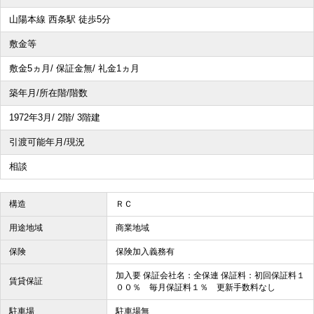
山陽本線 西条駅 徒歩5分
敷金等
敷金5ヵ月/ 保証金無/ 礼金1ヵ月
築年月/所在階/階数
1972年3月/ 2階/ 3階建
引渡可能年月/現況
相談
構造
ＲＣ
用途地域
商業地域
保険
保険加入義務有
加入要 保証会社名：全保連 保証料：初回保証料１
賃貸保証
００％ 毎月保証料１％ 更新手数料なし
駐車場
駐車場無