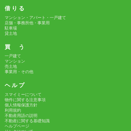
借 り る
マンション・アパート・一戸建て
店舗・事務所他・事業用
駐車場
貸土地
買 う
一戸建て
マンション
売土地
事業用・その他
ヘ ル プ
スマイミーについて
物件に関する注意事項
個人情報保護方針
利用規約
不動産用語の説明
不動産に関する基礎知識
ヘルプページ