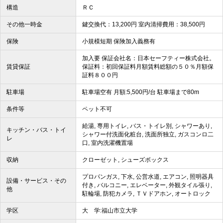
構造
ＲＣ
その他一時金
鍵交換代：13,200円 室内清掃費用：38,500円
保険
小規模短期 保険加入義務有
加入要 保証会社名：日本セーフティー株式会社。
賃貸保証
保証料：初回保証料月額賃料総額の５０％月額保
証料８００円
駐車場
駐車場空有 月額:5,500円/台 駐車場まで80m
条件等
ペット不可
給湯, 専用トイレ, バス・トイレ別, シャワーあり,
キッチン・バス・トイ
シャワー付洗面化粧台, 洗面所独立, ガスコンロ二
レ
口, 室内洗濯機置場
収納
クローゼット, シューズボックス
プロパンガス, 下水, 公営水道, エアコン, 照明器具
設備・サービス・その
付き, バルコニー, エレベーター, 外観タイル張り,
他
駐輪場, 防犯カメラ, ＴＶドアホン, オートロック
学区
大 学:福山市立大学