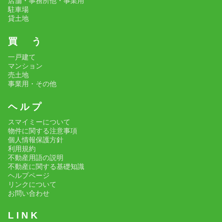
店舗・事務所他・事業用
駐車場
貸土地
買 う
一戸建て
マンション
売土地
事業用・その他
ヘ ル プ
スマイミーについて
物件に関する注意事項
個人情報保護方針
利用規約
不動産用語の説明
不動産に関する基礎知識
ヘルプページ
リンクについて
お問い合わせ
L I N K