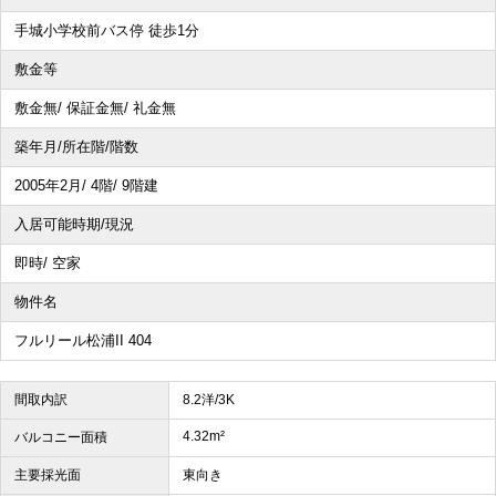
手城小学校前バス停 徒歩1分
敷金等
敷金無/ 保証金無/ 礼金無
築年月/所在階/階数
2005年2月/ 4階/ 9階建
入居可能時期/現況
即時/ 空家
物件名
フルリール松浦II 404
間取内訳
8.2洋/3K
4.32m²
バルコニー面積
主要採光面
東向き