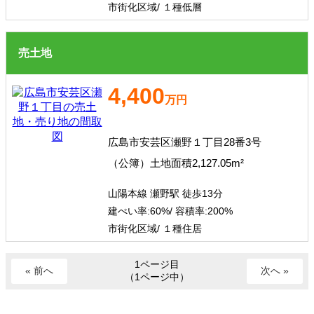
市街化区域/ １種低層
売土地
4,400
万円
広島市安芸区瀬野１丁目28番3号
（公簿）土地面積2,127.05m²
山陽本線 瀬野駅 徒歩13分
建ぺい率:
60%/
容積率:
200%
市街化区域/ １種住居
1ページ目
« 前へ
次へ »
（1ページ中）