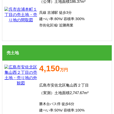
（公簿）土地面積186.37m²
呉線 吉浦駅 徒歩3分
建ぺい率:
80%/
容積率:
300%
市街化区域/ 近隣商業
売土地
4,150
万円
広島市安佐北区亀山西２丁目
（実測）土地面積2,747.67m²
勝木台バス停 徒歩6分
建ぺい率:
50%/
容積率:
100%