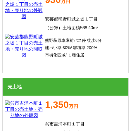
万円
安芸郡熊野町城之堀１丁目
（公簿）土地面積568.40m²
熊野萩原車庫前バス停 徒歩6分
建ぺい率:
60%/
容積率:
200%
市街化区域/ １種住居
売土地
1,350
万円
呉市吉浦本町１丁目