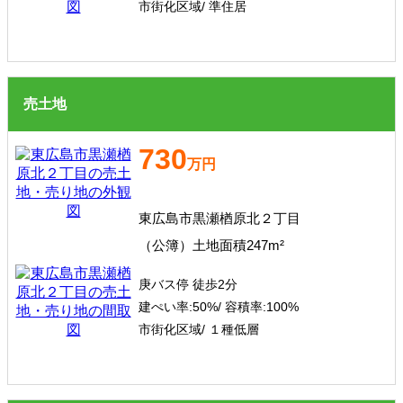
市街化区域/ 準住居
売土地
730
万円
東広島市黒瀬楢原北２丁目
（公簿）土地面積247m²
庚バス停 徒歩2分
建ぺい率:
50%/
容積率:
100%
市街化区域/ １種低層