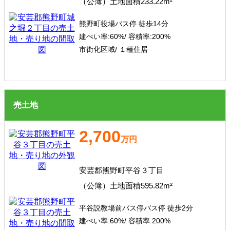
（公簿）土地面積233.22m²
熊野町役場バス停 徒歩14分
建ぺい率:
60%/
容積率:
200%
市街化区域/ １種住居
売土地
2,700
万円
安芸郡熊野町平谷３丁目
（公簿）土地面積595.82m²
平谷説教場前バス停バス停 徒歩2分
建ぺい率:
60%/
容積率:
200%