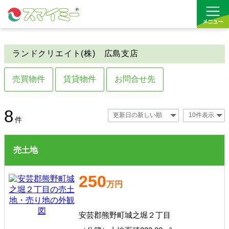
ランドクリエイト(株) 広島支店
借りる
売買物件
賃貸物件
お問合せ先
買う
お気に入り
売土地
賃貸居住用
8
件
売住宅・マンション
賃貸事業用
売土地
貸土地
250
駐車場
万円
安芸郡熊野町城之堀２丁目